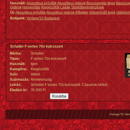
Használt:
Akusztikus erősítők
Akusztikus gitárok
Basszusgitár fejek
Basszus
Gitárok
Hangosítás
Kiegészítők
Ládák
Stúdióberendezések
Új:
Akusztikus erősítők
Akusztikus gitárok
Effektek
Gitárerősítő fejek
Gitárko
Boltjaink:
Vintage'52 Budapest
Schaller F series 70s kulcsszett
Márka:
Schaller
Tipus:
F series 70s kulcsszett
Használt:
Igen
Kategória:
Kiegészítők
Szín:
nikkel
Származás
:
Németország
Leírás:
Schaller F series 70s kulcsszett. Csavarok nélkül.
Eladási ár:
35 000 Ft
Vintage'52 Hang