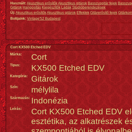
Használt:
Akusztikus erősítők
Akusztikus gitárok
Basszusgitár fejek
Basszus
Gitárok
Hangosítás
Kiegészítők
Ládák
Stúdióberendezések
Új:
Akusztikus erősítők
Akusztikus gitárok
Effektek
Gitárerősítő fejek
Gitárko
Boltjaink:
Vintage'52 Budapest
Cort KX500 Etched EDV
Márka:
Cort
Tipus:
KX500 Etched EDV
Kategória:
Gitárok
Szín:
mélylila
Származás
:
Indonézia
Leírás:
Cort KX500 Etched EDV ele
esztétika, az alkatrészek 
szempontjából is élvonalbel