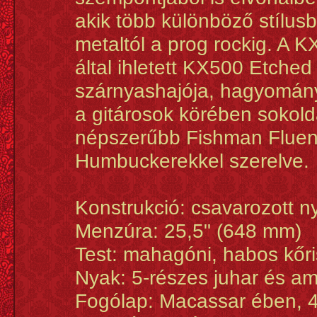
akik több különböző stílusb
metaltól a prog rockig. 
által ihletett KX500 Etched
szárnyashajója, hagyomány
a gitárosok körében sokold
népszerűbb Fishman Flue
Humbuckerekkel szerelve.
Konstrukció: csavarozott n
Menzúra: 25,5" (648 mm)
Test: mahagóni, habos kőri
Nyak: 5-részes juhar és a
Fogólap: Macassar ében, 