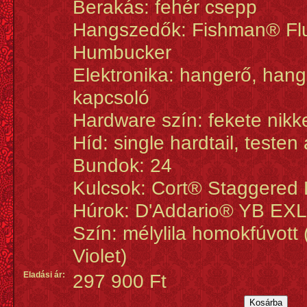
Berakás: fehér csepp
Hangszedők: Fishman® Fl
Humbucker
Elektronika: hangerő, hang
kapcsoló
Hardware szín: fekete nikk
Híd: single hardtail, teste
Bundok: 24
Kulcsok: Cort® Staggered 
Húrok: D'Addario® YB EXL
Szín: mélylila homokfúvot
Violet)
Eladási ár:
297 900 Ft