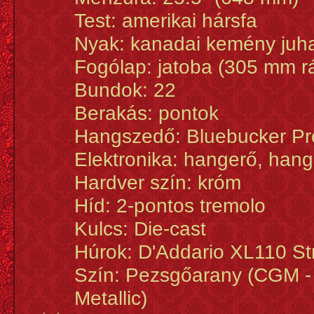
Test: amerikai hársfa
Nyak: kanadai kemény juh
Fogólap: jatoba (305 mm r
Bundok: 22
Berakás: pontok
Hangszedő: Bluebucker Pr
Elektronika: hangerő, hang
Hardver szín: króm
Híd: 2-pontos tremolo
Kulcs: Die-cast
Húrok: D'Addario XL110 St
Szín: Pezsgőarany (CGM 
Metallic)