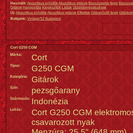
Használt:
Akusztikus erősítők
Akusztikus gitárok
Basszusgitár fejek
Basszus
Gitárok
Hangosítás
Kiegészítők
Ládák
Stúdióberendezések
Új:
Akusztikus erősítők
Akusztikus gitárok
Effektek
Gitárerősítő fejek
Gitárko
Boltjaink:
Vintage'52 Budapest
Cort G250 CGM
Márka:
Cort
Tipus:
G250 CGM
Kategória:
Gitárok
Szín:
pezsgőarany
Származás
:
Indonézia
Leírás:
Cort G250 CGM elektromos 
csavarozott nyak
Menzúra: 25.5" (648 mm)