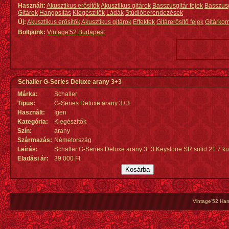
Használt:
Akusztikus erősítők
Akusztikus gitárok
Basszusgitár fejek
Basszus
Gitárok
Hangosítás
Kiegészítők
Ládák
Stúdióberendezések
Új:
Akusztikus erősítők
Akusztikus gitárok
Effektek
Gitárerősítő fejek
Gitárko
Boltjaink:
Vintage'52 Budapest
Schaller G-Series Deluxe arany 3+3
Márka:
Schaller
Tipus:
G-Series Deluxe arany 3+3
Használt:
Igen
Kategória:
Kiegészítők
Szín:
arany
Származás
:
Németország
Leírás:
Schaller G-Series Deluxe arany 3+3 Keystone SR solid 21.7 kul
Eladási ár:
39 000 Ft
Vintage'52 Hang