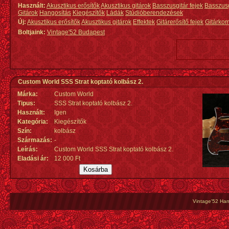
Használt:
Akusztikus erősítők
Akusztikus gitárok
Basszusgitár fejek
Basszus
Gitárok
Hangosítás
Kiegészítők
Ládák
Stúdióberendezések
Új:
Akusztikus erősítők
Akusztikus gitárok
Effektek
Gitárerősítő fejek
Gitárko
Boltjaink:
Vintage'52 Budapest
Custom World SSS Strat koptató kolbász 2.
Márka:
Custom World
Tipus:
SSS Strat koptató kolbász 2.
Használt:
Igen
Kategória:
Kiegészítők
Szín:
kolbász
Származás
:
-
Leírás:
Custom World SSS Strat koptató kolbász 2.
Eladási ár:
12 000 Ft
Vintage'52 Hang