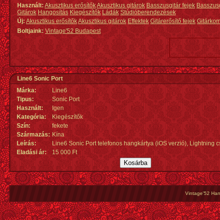
Használt:
Akusztikus erősítők
Akusztikus gitárok
Basszusgitár fejek
Basszus
Gitárok
Hangosítás
Kiegészítők
Ládák
Stúdióberendezések
Új:
Akusztikus erősítők
Akusztikus gitárok
Effektek
Gitárerősítő fejek
Gitárko
Boltjaink:
Vintage'52 Budapest
Line6 Sonic Port
Márka:
Line6
Tipus:
Sonic Port
Használt:
Igen
Kategória:
Kiegészítők
Szín:
fekete
Származás
:
Kína
Leírás:
Line6 Sonic Port telefonos hangkártya (iOS verzió), Lightning c
Eladási ár:
15 000 Ft
Vintage'52 Hang