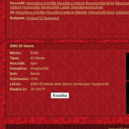
Használt:
Akusztikus erősítők
Akusztikus gitárok
Basszusgitár fejek
Basszus
Gitárok
Hangosítás
Kiegészítők
Ládák
Stúdióberendezések
Új:
Akusztikus erősítők
Akusztikus gitárok
Effektek
Gitárerősítő fejek
Gitárko
Boltjaink:
Vintage'52 Budapest
EMG 85 fekete
Márka:
EMG
Tipus:
85 fekete
Használt:
Igen
Kategória:
Kiegészítők
Szín:
fekete
Származás
:
USA
Leírás:
EMG 85 fekete aktív alnico humbucker hangszedő.
Eladási ár:
30 000 Ft
Vintage'52 Hang