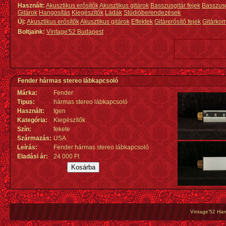
Használt:
Akusztikus erősítők
Akusztikus gitárok
Basszusgitár fejek
Basszus
Gitárok
Hangosítás
Kiegészítők
Ládák
Stúdióberendezések
Új:
Akusztikus erősítők
Akusztikus gitárok
Effektek
Gitárerősítő fejek
Gitárko
Boltjaink:
Vintage'52 Budapest
Fender hármas stereo lábkapcsoló
Márka:
Fender
Tipus:
hármas stereo lábkapcsoló
Használt:
Igen
Kategória:
Kiegészítők
Szín:
fekete
Származás
:
USA
Leírás:
Fender hármas stereo lábkapcsoló
Eladási ár:
24 000 Ft
Vintage'52 Hang