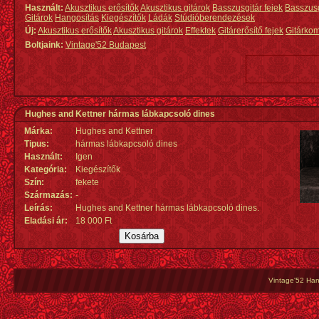
Használt:
Akusztikus erősítők
Akusztikus gitárok
Basszusgitár fejek
Basszus
Gitárok
Hangosítás
Kiegészítők
Ládák
Stúdióberendezések
Új:
Akusztikus erősítők
Akusztikus gitárok
Effektek
Gitárerősítő fejek
Gitárko
Boltjaink:
Vintage'52 Budapest
Hughes and Kettner hármas lábkapcsoló dines
Márka:
Hughes and Kettner
Tipus:
hármas lábkapcsoló dines
Használt:
Igen
Kategória:
Kiegészítők
Szín:
fekete
Származás
:
-
Leírás:
Hughes and Kettner hármas lábkapcsoló dines.
Eladási ár:
18 000 Ft
Vintage'52 Hang