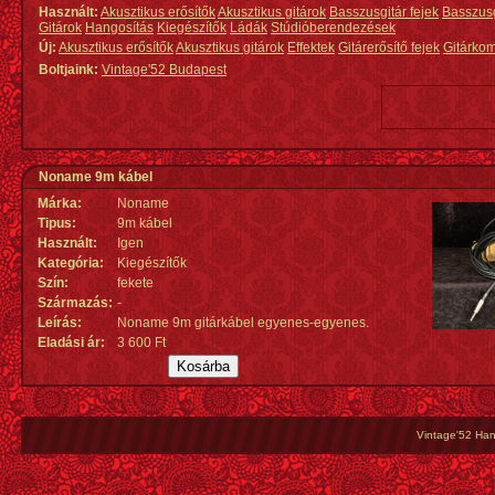
Használt:
Akusztikus erősítők
Akusztikus gitárok
Basszusgitár fejek
Basszus
Gitárok
Hangosítás
Kiegészítők
Ládák
Stúdióberendezések
Új:
Akusztikus erősítők
Akusztikus gitárok
Effektek
Gitárerősítő fejek
Gitárko
Boltjaink:
Vintage'52 Budapest
Noname 9m kábel
Márka:
Noname
Tipus:
9m kábel
Használt:
Igen
Kategória:
Kiegészítők
Szín:
fekete
Származás
:
-
Leírás:
Noname 9m gitárkábel egyenes-egyenes.
Eladási ár:
3 600 Ft
Vintage'52 Hang