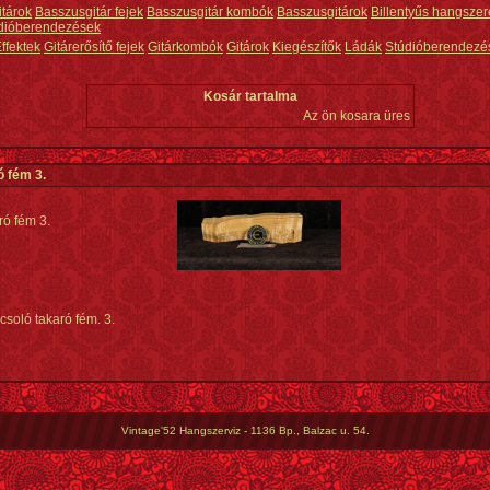
itárok
Basszusgitár fejek
Basszusgitár kombók
Basszusgitárok
Billentyűs hangszer
dióberendezések
ffektek
Gitárerősítő fejek
Gitárkombók
Gitárok
Kiegészítők
Ládák
Stúdióberendezé
Kosár tartalma
Az ön kosara üres
ó fém 3.
ró fém 3.
csoló takaró fém. 3.
Vintage'52 Hangszerviz - 1136 Bp., Balzac u. 54.