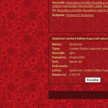
Használt:
Akusztikus erősítők
Akusztikus g
Gitárok
Hangosítás
Kiegészítők
Ládák
Stú
Új:
Akusztikus erősítők
Akusztikus gitárok
E
Boltjaink:
Vintage'52 Budapest
Epiphone Limited Edition kapcsoló takar
Márka:
Epiphone
Tipus:
Limited Edition kapcsoló taka
Használt:
Igen
Kategória:
Kiegészítők
Szín:
fekete réz
Származás
:
-
Leírás:
Epiphone Limited Edition kap
Eladási ár:
6 000 Ft