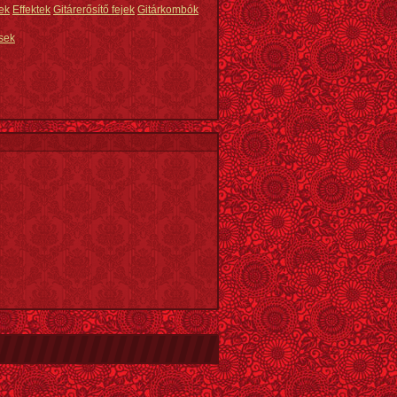
ek
Effektek
Gitárerősítő fejek
Gitárkombók
sek