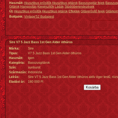
Használt:
Akusztikus erősítők
Akusztikus gitárok
Basszusgitár fejek
Basszus
Gitárok
Hangosítás
Kiegészítők
Ládák
Stúdióberendezések
Új:
Akusztikus erősítők
Akusztikus gitárok
Effektek
Gitárerősítő fejek
Gitárko
Boltjaink:
Vintage'52 Budapest
Sire V7 5 Jazz Bass 1st Gen Alder öthúros
Márka:
Sire
Tipus:
V7 5 Jazz Bass 1st Gen Alder öthúros
Használt:
Igen
Kategória:
Basszusgitárok
Szín:
sunburst
Származás
:
Indonézia
Leírás:
Sire V7 5 Jazz Bass 1st Gen Alder öthúros aktív éger testű, róz
Eladási ár:
180 000 Ft