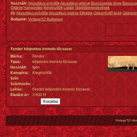
Használt:
Akusztikus erősítők
Akusztikus gitárok
Basszusgitár fejek
Basszus
Gitárok
Hangosítás
Kiegészítők
Ládák
Stúdióberendezések
Új:
Akusztikus erősítők
Akusztikus gitárok
Effektek
Gitárerősítő fejek
Gitárko
Boltjaink:
Vintage'52 Budapest
Fender kétpontos tremolo tőcsavar
Márka:
Fender
Tipus:
kétpontos tremolo tőcsavar
Használt:
Igen
Kategória:
Kiegészítők
Szín:
-
Származás
:
-
Leírás:
Fender kétpontos tremolo tőcsavar.
Eladási ár:
3 600 Ft
Vintage'52 Hang