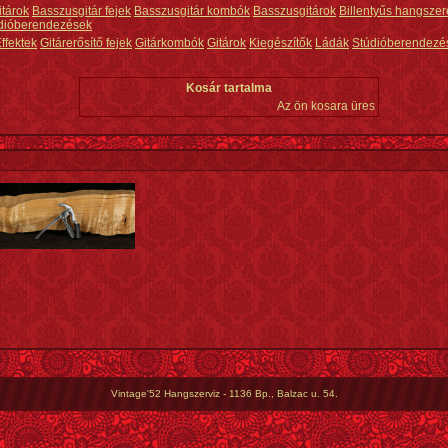
itárok
Basszusgitár fejek
Basszusgitár kombók
Basszusgitárok
Billentyűs hangszer
dióberendezések
ffektek
Gitárerősítő fejek
Gitárkombók
Gitárok
Kiegészítők
Ládák
Stúdióberendezé
Kosár tartalma
Az ön kosara üres
Vintage'52 Hangszerviz - 1136 Bp., Balzac u. 54.