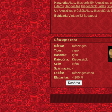
Használt:
Akusztikus erősítők
Akusztikus g
Gitárok
Hangosítás
Kiegészítők
Ládák
Stú
Új:
Akusztikus erősítők
Akusztikus gitárok
E
Boltjaink:
Vintage'52 Budapest
Részleges capo
Márka:
Részleges
Tipus:
capo
Használt:
Igen
Kategória:
Kiegészítők
Szín:
króm
Származás
:
-
Leírás:
Részleges capo
Eladási ár:
4 200 Ft