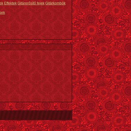
ek
Effektek
Gitárerősítő fejek
Gitárkombók
sek