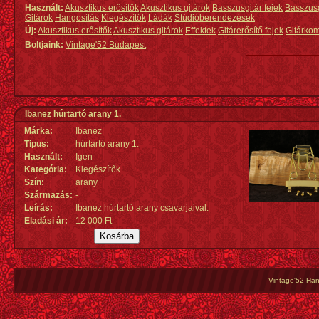
Használt:
Akusztikus erősítők
Akusztikus gitárok
Basszusgitár fejek
Basszus
Gitárok
Hangosítás
Kiegészítők
Ládák
Stúdióberendezések
Új:
Akusztikus erősítők
Akusztikus gitárok
Effektek
Gitárerősítő fejek
Gitárko
Boltjaink:
Vintage'52 Budapest
Ibanez húrtartó arany 1.
Márka:
Ibanez
Tipus:
húrtartó arany 1.
Használt:
Igen
Kategória:
Kiegészítők
Szín:
arany
Származás
:
-
Leírás:
Ibanez húrtartó arany csavarjaival.
Eladási ár:
12 000 Ft
Vintage'52 Hang