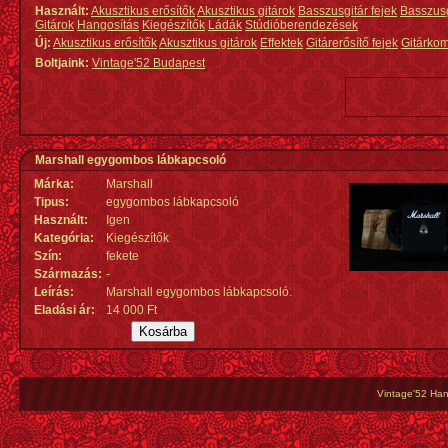
Használt:
Akusztikus erősítők
Akusztikus gitárok
Basszusgitár fejek
Basszus
Gitárok
Hangosítás
Kiegészítők
Ládák
Stúdióberendezések
Új:
Akusztikus erősítők
Akusztikus gitárok
Effektek
Gitárerősítő fejek
Gitárko
Boltjaink:
Vintage'52 Budapest
Marshall egygombos lábkapcsoló
Márka:
Marshall
Tipus:
egygombos lábkapcsoló
Használt:
Igen
Kategória:
Kiegészítők
Szín:
fekete
Származás
:
-
Leírás:
Marshall egygombos lábkapcsoló.
Eladási ár:
14 000 Ft
Vintage'52 Hang