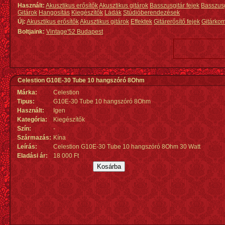
Használt:
Akusztikus erősítők
Akusztikus gitárok
Basszusgitár fejek
Basszus
Gitárok
Hangosítás
Kiegészítők
Ládák
Stúdióberendezések
Új:
Akusztikus erősítők
Akusztikus gitárok
Effektek
Gitárerősítő fejek
Gitárko
Boltjaink:
Vintage'52 Budapest
Celestion G10E-30 Tube 10 hangszóró 8Ohm
Márka:
Celestion
Tipus:
G10E-30 Tube 10 hangszóró 8Ohm
Használt:
Igen
Kategória:
Kiegészítők
Szín:
-
Származás
:
Kína
Leírás:
Celestion G10E-30 Tube 10 hangszóró 8Ohm 30 Watt
Eladási ár:
18 000 Ft