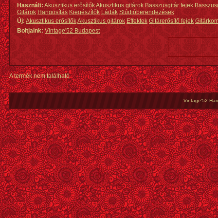
Használt:
Akusztikus erősítők
Akusztikus gitárok
Basszusgitár fejek
Basszus
Gitárok
Hangosítás
Kiegészítők
Ládák
Stúdióberendezések
Új:
Akusztikus erősítők
Akusztikus gitárok
Effektek
Gitárerősítő fejek
Gitárko
Boltjaink:
Vintage'52 Budapest
A termék nem található
Vintage'52 Hang