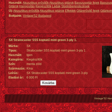
Használt:
Akusztikus erősítők
Akusztikus gitárok
Basszusgitár fejek
Basszus
Gitárok
Hangosítás
Kiegészítők
Ládák
Stúdióberendezések
Új:
Akusztikus erősítők
Akusztikus gitárok
Effektek
Gitárerősítő fejek
Gitárko
Boltjaink:
Vintage'52 Budapest
SX Stratocaster SSS koptató mint green 3-ply 1.
Márka:
SX
Tipus:
Stratocaster SSS koptató mint green 3-ply 1.
Használt:
Igen
Kategória:
Kiegészítők
Szín:
menta zöld
Származás
:
Kína
Leírás:
SX Stratocaster SSS koptató mint green 3-ply
Eladási ár:
6 000 Ft
Vintage'52 Hang