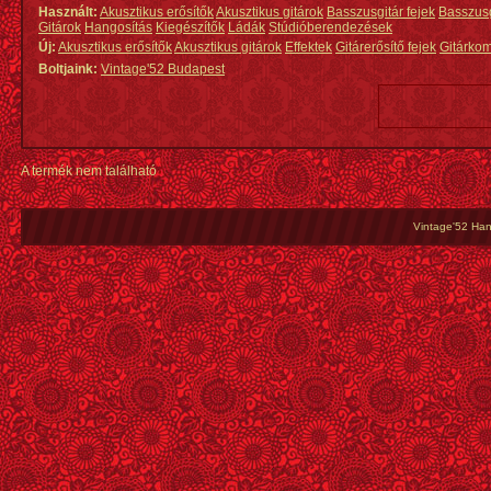
Használt:
Akusztikus erősítők
Akusztikus gitárok
Basszusgitár fejek
Basszus
Gitárok
Hangosítás
Kiegészítők
Ládák
Stúdióberendezések
Új:
Akusztikus erősítők
Akusztikus gitárok
Effektek
Gitárerősítő fejek
Gitárko
Boltjaink:
Vintage'52 Budapest
A termék nem található
Vintage'52 Hang