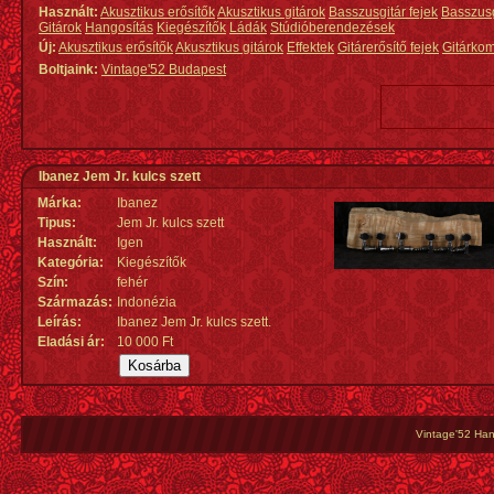
Használt:
Akusztikus erősítők
Akusztikus gitárok
Basszusgitár fejek
Basszus
Gitárok
Hangosítás
Kiegészítők
Ládák
Stúdióberendezések
Új:
Akusztikus erősítők
Akusztikus gitárok
Effektek
Gitárerősítő fejek
Gitárko
Boltjaink:
Vintage'52 Budapest
Ibanez Jem Jr. kulcs szett
Márka:
Ibanez
Tipus:
Jem Jr. kulcs szett
Használt:
Igen
Kategória:
Kiegészítők
Szín:
fehér
Származás
:
Indonézia
Leírás:
Ibanez Jem Jr. kulcs szett.
Eladási ár:
10 000 Ft
Vintage'52 Hang