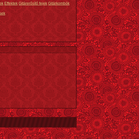
ek
Effektek
Gitárerősítő fejek
Gitárkombók
sek