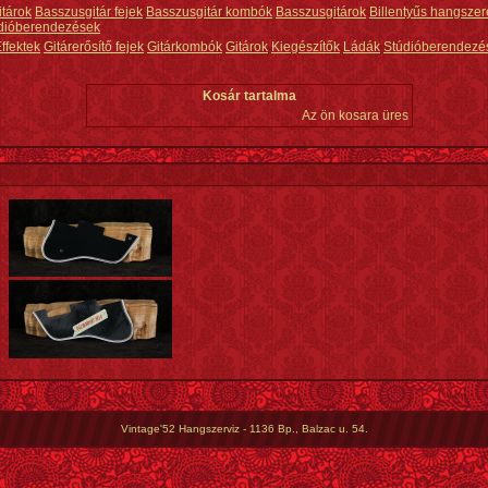
itárok
Basszusgitár fejek
Basszusgitár kombók
Basszusgitárok
Billentyűs hangszer
dióberendezések
ffektek
Gitárerősítő fejek
Gitárkombók
Gitárok
Kiegészítők
Ládák
Stúdióberendezé
Kosár tartalma
Az ön kosara üres
Vintage'52 Hangszerviz - 1136 Bp., Balzac u. 54.