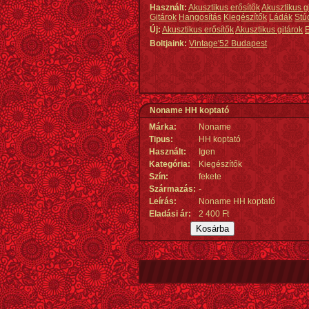
Használt:
Akusztikus erősítők
Akusztikus g
Gitárok
Hangosítás
Kiegészítők
Ládák
Stú
Új:
Akusztikus erősítők
Akusztikus gitárok
E
Boltjaink:
Vintage'52 Budapest
Noname HH koptató
Márka:
Noname
Tipus:
HH koptató
Használt:
Igen
Kategória:
Kiegészítők
Szín:
fekete
Származás
:
-
Leírás:
Noname HH koptató
Eladási ár:
2 400 Ft