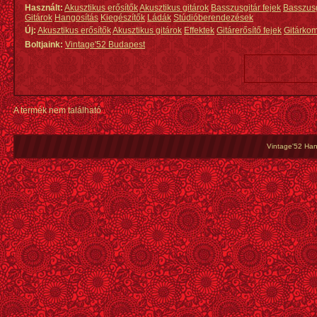
Használt:
Akusztikus erősítők
Akusztikus gitárok
Basszusgitár fejek
Basszus
Gitárok
Hangosítás
Kiegészítők
Ládák
Stúdióberendezések
Új:
Akusztikus erősítők
Akusztikus gitárok
Effektek
Gitárerősítő fejek
Gitárko
Boltjaink:
Vintage'52 Budapest
A termék nem található
Vintage'52 Hang