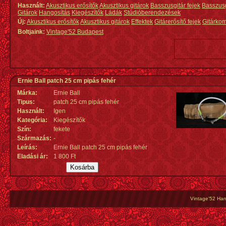
Használt:
Akusztikus erősítők
Akusztikus gitárok
Basszusgitár fejek
Basszus
Gitárok
Hangosítás
Kiegészítők
Ládák
Stúdióberendezések
Új:
Akusztikus erősítők
Akusztikus gitárok
Effektek
Gitárerősítő fejek
Gitárko
Boltjaink:
Vintage'52 Budapest
Ernie Ball patch 25 cm pipás fehér
Márka:
Ernie Ball
Tipus:
patch 25 cm pipás fehér
Használt:
Igen
Kategória:
Kiegészítők
Szín:
fekete
Származás
:
-
Leírás:
Ernie Ball patch 25 cm pipás fehér
Eladási ár:
1 800 Ft
Vintage'52 Hang