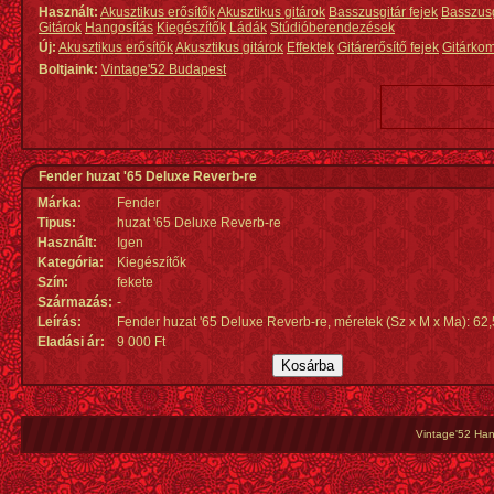
Használt:
Akusztikus erősítők
Akusztikus gitárok
Basszusgitár fejek
Basszus
Gitárok
Hangosítás
Kiegészítők
Ládák
Stúdióberendezések
Új:
Akusztikus erősítők
Akusztikus gitárok
Effektek
Gitárerősítő fejek
Gitárko
Boltjaink:
Vintage'52 Budapest
Fender huzat '65 Deluxe Reverb-re
Márka:
Fender
Tipus:
huzat '65 Deluxe Reverb-re
Használt:
Igen
Kategória:
Kiegészítők
Szín:
fekete
Származás
:
-
Leírás:
Fender huzat '65 Deluxe Reverb-re, méretek (Sz x M x Ma): 62,
Eladási ár:
9 000 Ft
Vintage'52 Hang