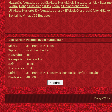
Használt:
Akusztikus erősítők
Akusztikus gitárok
Basszusgitár fejek
Basszus
Gitárok
Hangosítás
Kiegészítők
Ládák
Stúdióberendezések
Új:
Akusztikus erősítők
Akusztikus gitárok
Effektek
Gitárerősítő fejek
Gitárko
Boltjaink:
Vintage'52 Budapest
Joe Barden Pickups nyaki humbucker
Márka:
Joe Barden Pickups
Tipus:
nyaki humbucker
Használt:
Igen
Kategória:
Kiegészítők
Szín:
fekete
Származás
:
USA
Leírás:
Joe Barden Pickups nyaki humbucker gyári dobozában.
Eladási ár:
48 000 Ft
Vintage'52 Hang