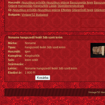
Használt:
Akusztikus erősítők
Akusztikus gitárok
Basszusgitár fejek
Basszus
Gitárok
Hangosítás
Kiegészítők
Ládák
Stúdióberendezések
Új:
Akusztikus erősítők
Akusztikus gitárok
Effektek
Gitárerősítő fejek
Gitárko
Boltjaink:
Vintage'52 Budapest
Noname hangszedő fedél 3db szett krém
Márka:
Noname
Tipus:
hangszedő fedél 3db szett krém
Használt:
Igen
Kategória:
Kiegészítők
Szín:
krém sötét
Származás
:
-
Leírás:
Noname hangszedő fedél 3db szett krém
Eladási ár:
1 800 Ft
Vintage'52 Hang