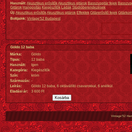
Használt:
Akusztikus erősítők
Akusztikus gitárok
Basszusgitár fejek
Basszus
Gitárok
Hangosítás
Kiegészítők
Ládák
Stúdióberendezések
Új:
Akusztikus erősítők
Akusztikus gitárok
Effektek
Gitárerősítő fejek
Gitárko
Boltjaink:
Vintage'52 Budapest
Göldo 12 baba
Márka:
Göldo
Tipus:
12 baba
Használt:
Igen
Kategória:
Kiegészítők
Szín:
króm
Származás
:
-
Leírás:
Göldo 12 baba, 6 oktávállító csavarokkal, 6 anélkül.
Eladási ár:
3 600 Ft
Vintage'52 Hang