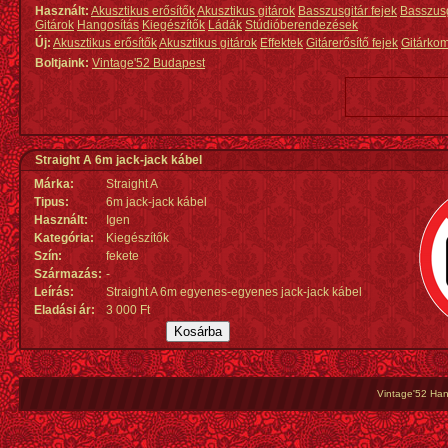
Használt:
Akusztikus erősítők
Akusztikus gitárok
Basszusgitár fejek
Basszus
Gitárok
Hangosítás
Kiegészítők
Ládák
Stúdióberendezések
Új:
Akusztikus erősítők
Akusztikus gitárok
Effektek
Gitárerősítő fejek
Gitárko
Boltjaink:
Vintage'52 Budapest
Straight A 6m jack-jack kábel
Márka:
Straight A
Tipus:
6m jack-jack kábel
Használt:
Igen
Kategória:
Kiegészítők
Szín:
fekete
Származás
:
-
Leírás:
Straight A 6m egyenes-egyenes jack-jack kábel
Eladási ár:
3 000 Ft
Vintage'52 Hang