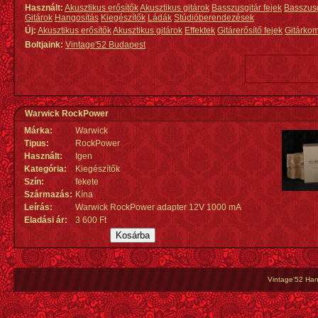
Használt:
Akusztikus erősítők
Akusztikus gitárok
Basszusgitár fejek
Basszus
Gitárok
Hangosítás
Kiegészítők
Ládák
Stúdióberendezések
Új:
Akusztikus erősítők
Akusztikus gitárok
Effektek
Gitárerősítő fejek
Gitárko
Boltjaink:
Vintage'52 Budapest
Warwick RockPower
Márka:
Warwick
Tipus:
RockPower
Használt:
Igen
Kategória:
Kiegészítők
Szín:
fekete
Származás
:
Kína
Leírás:
Warwick RockPower adapter 12V 1000 mA
Eladási ár:
3 600 Ft
Vintage'52 Hang