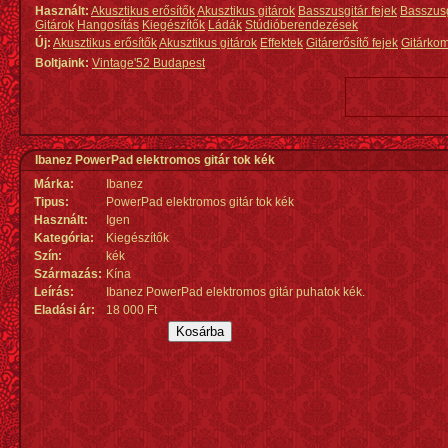
Használt:
Akusztikus erősítők
Akusztikus gitárok
Basszusgitár fejek
Basszus
Gitárok
Hangosítás
Kiegészítők
Ládák
Stúdióberendezések
Új:
Akusztikus erősítők
Akusztikus gitárok
Effektek
Gitárerősítő fejek
Gitárko
Boltjaink:
Vintage'52 Budapest
Ibanez PowerPad elektromos gitár tok kék
Márka:
Ibanez
Tipus:
PowerPad elektromos gitár tok kék
Használt:
Igen
Kategória:
Kiegészítők
Szín:
kék
Származás
:
Kína
Leírás:
Ibanez PowerPad elektromos gitár puhatok kék.
Eladási ár:
18 000 Ft