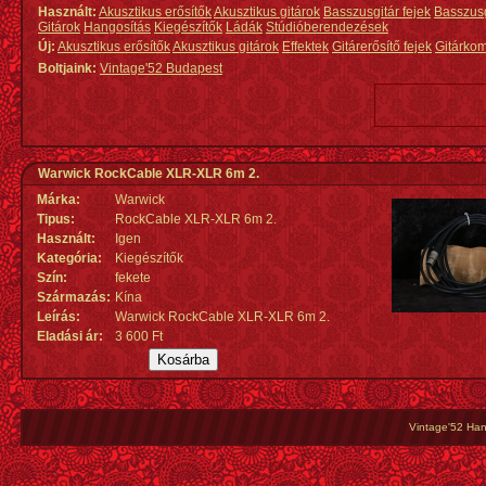
Használt:
Akusztikus erősítők
Akusztikus gitárok
Basszusgitár fejek
Basszus
Gitárok
Hangosítás
Kiegészítők
Ládák
Stúdióberendezések
Új:
Akusztikus erősítők
Akusztikus gitárok
Effektek
Gitárerősítő fejek
Gitárko
Boltjaink:
Vintage'52 Budapest
Warwick RockCable XLR-XLR 6m 2.
Márka:
Warwick
Tipus:
RockCable XLR-XLR 6m 2.
Használt:
Igen
Kategória:
Kiegészítők
Szín:
fekete
Származás
:
Kína
Leírás:
Warwick RockCable XLR-XLR 6m 2.
Eladási ár:
3 600 Ft
Vintage'52 Hang