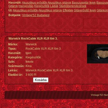
Használt:
Akusztikus erősítők
Akusztikus gitárok
Basszusgitár fejek
Basszus
Gitárok
Hangosítás
Kiegészítők
Ládák
Stúdióberendezések
Új:
Akusztikus erősítők
Akusztikus gitárok
Effektek
Gitárerősítő fejek
Gitárko
Boltjaink:
Vintage'52 Budapest
Warwick RockCable XLR-XLR 6m 3.
Márka:
Warwick
Tipus:
RockCable XLR-XLR 6m 3.
Használt:
Igen
Kategória:
Kiegészítők
Szín:
fekete
Származás
:
Kína
Leírás:
Warwick RockCable XLR-XLR 6m 3.
Eladási ár:
3 600 Ft
Vintage'52 Hang