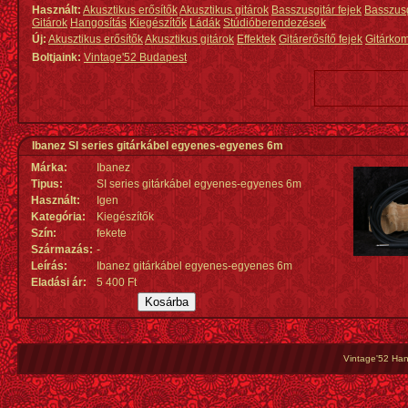
Használt:
Akusztikus erősítők
Akusztikus gitárok
Basszusgitár fejek
Basszus
Gitárok
Hangosítás
Kiegészítők
Ládák
Stúdióberendezések
Új:
Akusztikus erősítők
Akusztikus gitárok
Effektek
Gitárerősítő fejek
Gitárko
Boltjaink:
Vintage'52 Budapest
Ibanez SI series gitárkábel egyenes-egyenes 6m
Márka:
Ibanez
Tipus:
SI series gitárkábel egyenes-egyenes 6m
Használt:
Igen
Kategória:
Kiegészítők
Szín:
fekete
Származás
:
-
Leírás:
Ibanez gitárkábel egyenes-egyenes 6m
Eladási ár:
5 400 Ft
Vintage'52 Hang