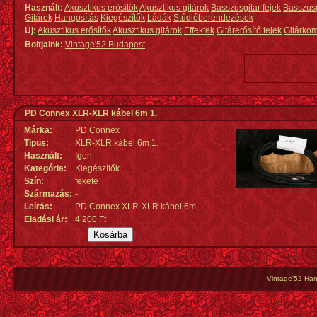
Használt:
Akusztikus erősítők
Akusztikus gitárok
Basszusgitár fejek
Basszus
Gitárok
Hangosítás
Kiegészítők
Ládák
Stúdióberendezések
Új:
Akusztikus erősítők
Akusztikus gitárok
Effektek
Gitárerősítő fejek
Gitárko
Boltjaink:
Vintage'52 Budapest
PD Connex XLR-XLR kábel 6m 1.
Márka:
PD Connex
Tipus:
XLR-XLR kábel 6m 1.
Használt:
Igen
Kategória:
Kiegészítők
Szín:
fekete
Származás
:
-
Leírás:
PD Connex XLR-XLR kábel 6m
Eladási ár:
4 200 Ft
Vintage'52 Hang