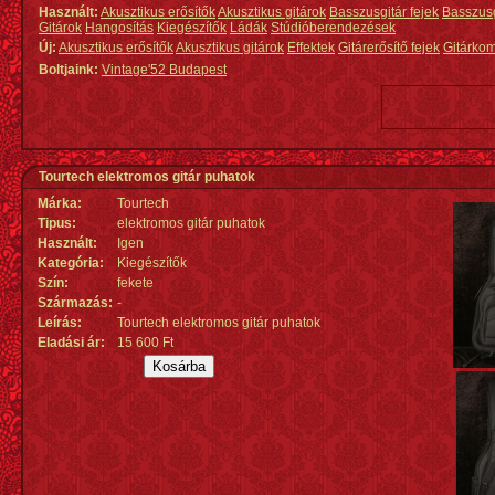
Használt:
Akusztikus erősítők
Akusztikus gitárok
Basszusgitár fejek
Basszus
Gitárok
Hangosítás
Kiegészítők
Ládák
Stúdióberendezések
Új:
Akusztikus erősítők
Akusztikus gitárok
Effektek
Gitárerősítő fejek
Gitárko
Boltjaink:
Vintage'52 Budapest
Tourtech elektromos gitár puhatok
Márka:
Tourtech
Tipus:
elektromos gitár puhatok
Használt:
Igen
Kategória:
Kiegészítők
Szín:
fekete
Származás
:
-
Leírás:
Tourtech elektromos gitár puhatok
Eladási ár:
15 600 Ft