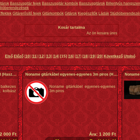
itárok
Basszusgitár fejek
Basszusgitár kombók
Basszusgitárok
Billentyűs hangszer
dióberendezések
ffektek
Gitárerősítő fejek
Gitárkombók
Gitárok
Kiegészítők
Ládák
Stúdióberendezé
Kosár tartalma
Az ön kosara üres
Első
Előző
[
10
] [
11
] [
12
] [
13
] [
14
]
[15]
[
16
] [
17
] [
18
] [
19
] [
20
]
Következő
Utolsó
H
(Használt)
Noname gitárkábel egyenes-egyenes 3m piros
(Használt)
Noname 
balkezes
Noname gitárkábel egyenes-egyenes
1 kolbász
3m piros
 2 000 Ft
Ára: 1 200 Ft