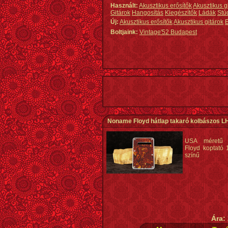
Használt:
Akusztikus erősítők
Akusztikus g
Gitárok
Hangosítás
Kiegészítők
Ládák
Stú
Új:
Akusztikus erősítők
Akusztikus gitárok
E
Boltjaink:
Vintage'52 Budapest
Noname Floyd hátlap takaró kolbászos L
USA méretű 
Floyd koptató 
színű
Ára: