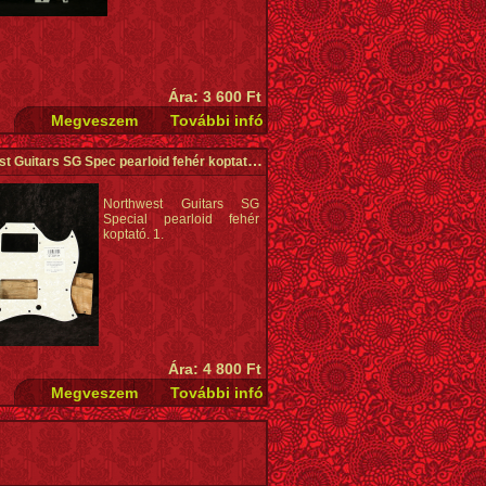
Ára: 3 600 Ft
Northwest Guitars SG Spec pearloid fehér koptató
(Használt)
Northwest Guitars SG
Special pearloid fehér
koptató. 1.
Ára: 4 800 Ft