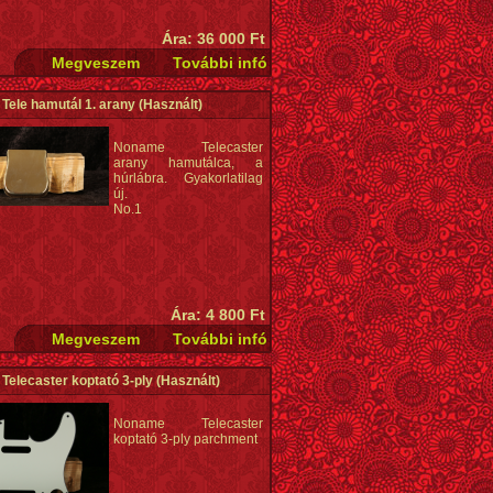
Ára: 36 000 Ft
Tele hamutál 1. arany
(Használt)
Noname Telecaster
arany hamutálca, a
húrlábra. Gyakorlatilag
új.
No.1
Ára: 4 800 Ft
elecaster koptató 3-ply
(Használt)
Noname Telecaster
koptató 3-ply parchment