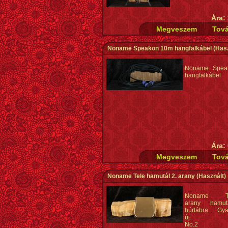
Ára:
Noname Speakon 10m hangfalkábel
(Hasz
Noname Spea
hangfalkábel
Ára:
Noname Tele hamutál 2. arany
(Használt)
Noname Tel
arany hamut
húrlábra. Gyak
új.
No.2