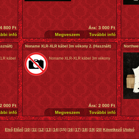
 4 800 Ft
Ára: 3 000 Ft
sznált)
Noname XLR-XLR kábel 3m vékony 2.
(Használt)
LR kábel
Noname XLR-XLR kábel 3m vékony
 2 000 Ft
Ára: 2 000 Ft
Első
Előző
[
10
] [
11
] [
12
] [
13
] [
14
]
[15]
[
16
] [
17
] [
18
] [
19
] [
20
]
Következő
Utolsó