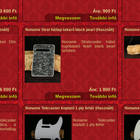
 3 600 Ft
Ára: 900 Ft
nált)
Noname Strat hátlap takaró black pearl
(Használt)
Noname 
kon 10m
Noname Stratocaster hátsó
rugótakaró fedél black pearl
színben.
 6 000 Ft
Ára: 1 800 Ft
Noname Telecaster koptató 1-ply fehér
(Használt)
Noname T
ecaster
Noname Telecaster
álca, a
koptató 1-ply fehér
orlatilag