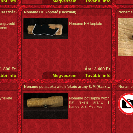
(Használt)
Noname HH koptató
(Használt)
Noname 
gszedő
Noname HH koptató
 krém
 1 800 Ft
Ára: 2 400 Ft
Noname potisapka witch fekete arany 8. M
(Használt)
Noname 
y fekete
Noname potisapka witch
hat fekete arany. 1
hangerő. 8. Metrikus