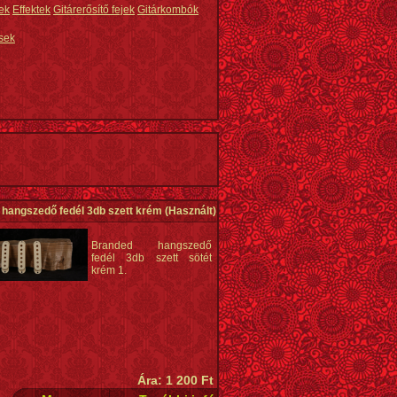
ek
Effektek
Gitárerősítő fejek
Gitárkombók
sek
hangszedő fedél 3db szett krém
(Használt)
Branded hangszedő
fedél 3db szett sötét
krém 1.
Ára: 1 200 Ft