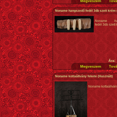
Noname hangszedő fedél 3db szett krém
Noname han
fedél 3db szett
Ára:
Noname kottaállvány fekete
(Használt)
Noname kottaállván