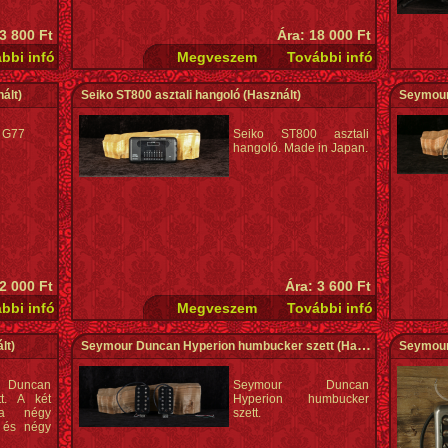
3 800 Ft
Ára: 18 000 Ft
ált)
Seiko ST800 asztali hangoló
(Használt)
Seymour 
k G77
Seiko ST800 asztali
hangoló. Made in Japan.
2 000 Ft
Ára: 3 600 Ft
lt)
Seymour Duncan Hyperion humbucker szett
(Használt)
Seymour 
Duncan
Seymour Duncan
tt. A két
Hyperion humbucker
 a négy
szett.
 és négy