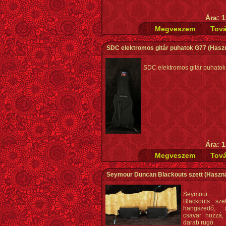
Ára: 1
SDC elektromos gitár puhatok G77
(Haszn
SDC elektromos gitár puhato
Ára: 1
Seymour Duncan Blackouts szett
(Haszná
Seymour 
Blackouts sze
hangszedő,
csavar hozzá,
darab rugó.