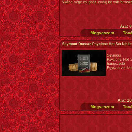
A kábel vége csupasz, eddig be volt forraszt
Ára: 6
Seymour Duncan Psyclone Hot Set Nicke
Seymour 
Psyclone Hot S
hangszedő 
Egyszer volt be
Ára: 10