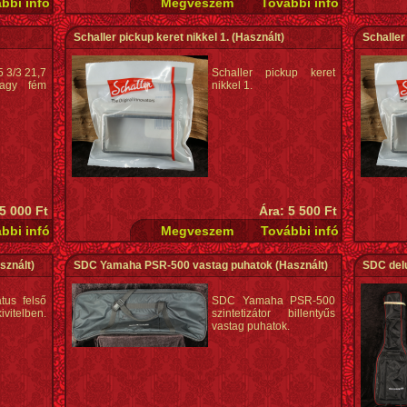
Schaller pickup keret nikkel 1.
(Használt)
Schaller
 3/3 21,7
Schaller pickup keret
nagy fém
nikkel 1.
5 000 Ft
Ára: 5 500 Ft
sznált)
SDC Yamaha PSR-500 vastag puhatok
(Használt)
SDC del
tus felső
SDC Yamaha PSR-500
ivitelben.
szintetizátor billentyűs
vastag puhatok.