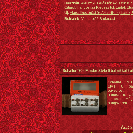
Használt:
Akusztikus erősítők
Akusztikus g
Gitárok
Hangosítás
Kiegészítők
Ládák
Stú
Új:
Akusztikus erősítők
Akusztikus gitárok
E
Boltjaink:
Vintage'52 Budapest
Schaller '70s Fender Style 6 bal nikkel ku
Schaller '70
Style 6 ba
egysoros, j
hangszerre val
kulcsszett. Még
hangszeren.
Ára: 2