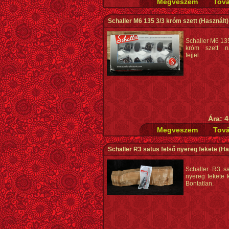
Schaller M6 135 3/3 króm szett
(Használt)
Schaller M6 135
króm szett 
fejjel.
Ára: 4
Schaller R3 satus felső nyereg fekete
(Ha
Schaller R3 sa
nyereg fekete k
Bontatlan.