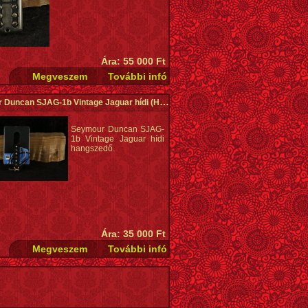
Ára: 55 000 Ft
 Duncan SJAG-1b Vintage Jaguar hídi
(Használt)
Seymour Duncan SJAG-
1b Vintage Jaguar hídi
hangszedő.
Ára: 35 000 Ft