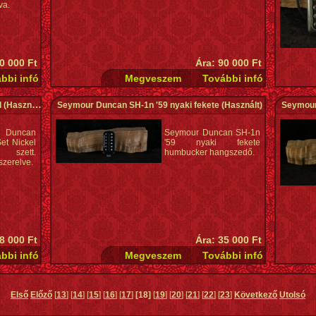
va.
0 000 Ft
Ára: 90 000 Ft
l
(Használt)
Seymour Duncan SH-1n '59 nyaki fekete
(Használt)
Seymour
Duncan
Seymour Duncan SH-1n
et Nickel
'59 nyaki fekete
szett.
humbucker hangszedő.
szerelve.
8 000 Ft
Ára: 35 000 Ft
Első
Előző
[
13
] [
14
] [
15
] [
16
] [
17
]
[18]
[
19
] [
20
] [
21
] [
22
] [
23
]
Következő
Utolsó