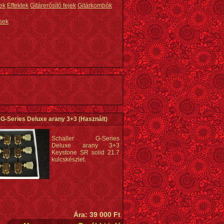
ek
Effektek
Gitárerősítő fejek
Gitárkombók
sek
 G-Series Deluxe arany 3+3
(Használt)
Schaller G-Series
Deluxe arany 3+3
Keystone SR solid 21.7
kulcskészlet.
Ára: 39 000 Ft