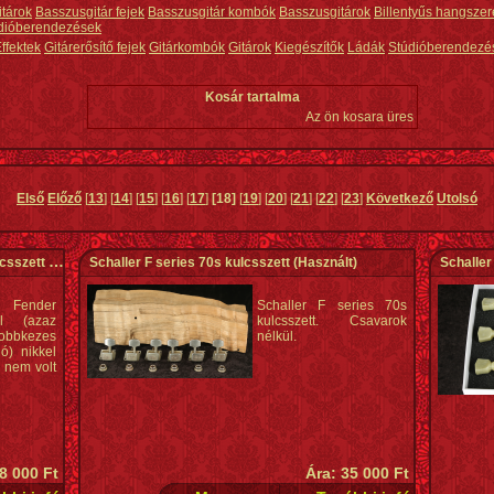
itárok
Basszusgitár fejek
Basszusgitár kombók
Basszusgitárok
Billentyűs hangszer
dióberendezések
ffektek
Gitárerősítő fejek
Gitárkombók
Gitárok
Kiegészítők
Ládák
Stúdióberendezé
Kosár tartalma
Az ön kosara üres
Első
Előző
[
13
] [
14
] [
15
] [
16
] [
17
]
[18]
[
19
] [
20
] [
21
] [
22
] [
23
]
Következő
Utolsó
lcsszett
(Használt)
Schaller F series 70s kulcsszett
(Használt)
Schaller
s Fender
Schaller F series 70s
l (azaz
kulcsszett. Csavarok
obbkezes
nélkül.
ó) nikkel
 nem volt
8 000 Ft
Ára: 35 000 Ft