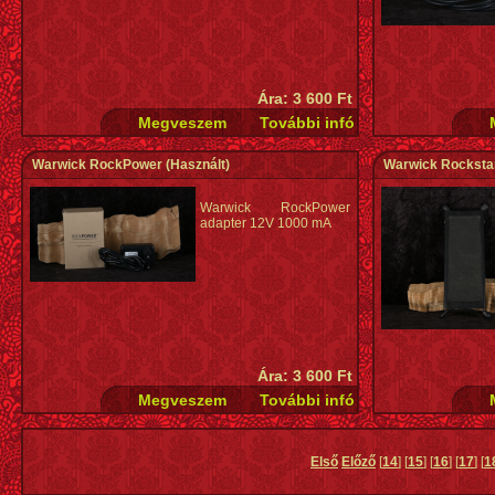
Ára: 3 600 Ft
Warwick RockPower
(Használt)
Warwick Rockstan
Warwick RockPower
adapter 12V 1000 mA
Ára: 3 600 Ft
Első
Előző
[
14
] [
15
] [
16
] [
17
] [
1