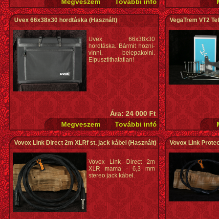
Uvex 66x38x30 hordtáska
(Használt)
VegaTrem VT2 Tel
Uvex 66x38x30
hordtáska. Bármit hozni-
vinni, belepakolni.
Elpusztíthatatlan!
Ára: 24 000 Ft
Vovox Link Direct 2m XLRf st. jack kábel
(Használt)
Vovox Link Prote
Vovox Link Direct 2m
XLR mama - 6,3 mm
stereo jack kábel.