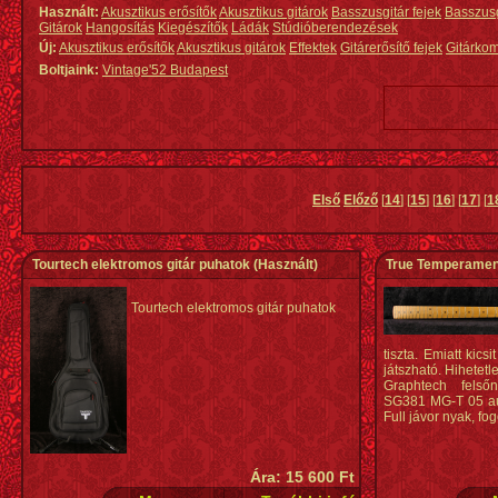
Használt:
Akusztikus erősítők
Akusztikus gitárok
Basszusgitár fejek
Basszus
Gitárok
Hangosítás
Kiegészítők
Ládák
Stúdióberendezések
Új:
Akusztikus erősítők
Akusztikus gitárok
Effektek
Gitárerősítő fejek
Gitárko
Boltjaink:
Vintage'52 Budapest
Első
Előző
[
14
] [
15
] [
16
] [
17
] [
1
Tourtech elektromos gitár puhatok
(Használt)
True Temperament
Tourtech elektromos gitár puhatok
tiszta. Emiatt kic
játszható. Hihetetl
Graphtech felső
SG381 MG-T 05 aut
Full jávor nyak, fo
Ára: 15 600 Ft