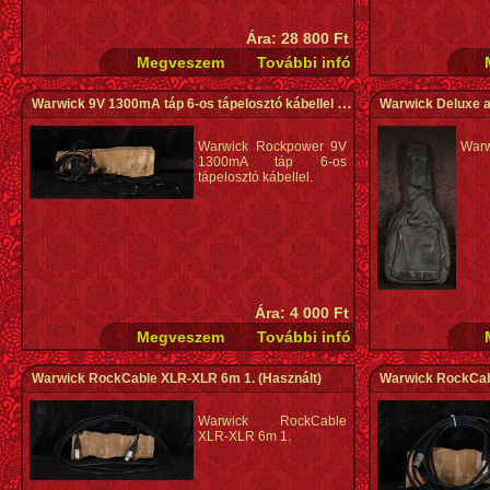
Ára: 28 800 Ft
Warwick 9V 1300mA táp 6-os tápelosztó kábellel
(Használt)
Warwick Deluxe a
Warwick Rockpower 9V
Warw
1300mA táp 6-os
tápelosztó kábellel.
Ára: 4 000 Ft
Warwick RockCable XLR-XLR 6m 1.
(Használt)
Warwick RockCab
Warwick RockCable
XLR-XLR 6m 1.